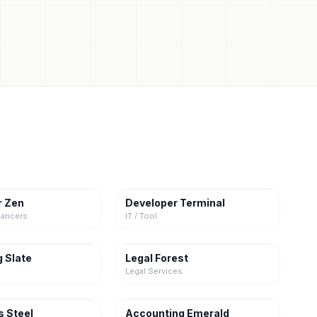
r Zen
Developer Terminal
lancers
IT / Tool
 Slate
Legal Forest
Legal Services
s Steel
Accounting Emerald