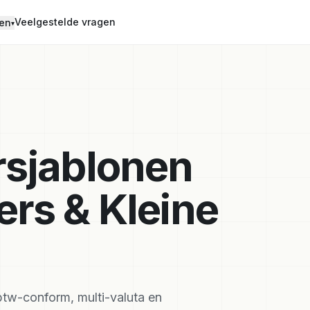
Veelgestelde vragen
en
▾
rsjablonen
ers & Kleine
btw-conform, multi-valuta en