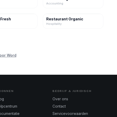
Accounting
 Fresh
Restaurant Organic
Hospitality
voor Word
RONNEN
BEDRIJF & JURIDISCH
log
Over ons
elpcentrum
Contact
ocumentatie
Servicevoorwaarden