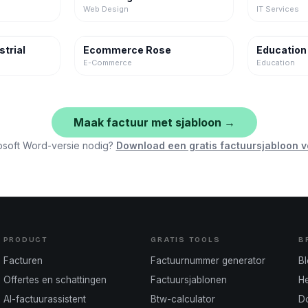
Web Design
IT Services
strial
Ecommerce Rose
Education
E-Commerce
Education
Maak factuur met sjabloon →
osoft Word-versie nodig?
Download een gratis factuursjabloon 
PRODUCT
GRATIS TOOLS
B
Facturen
Factuurnummer generator
B
Offertes en schattingen
Factuursjablonen
H
AI-factuurassistent
Btw-calculator
D