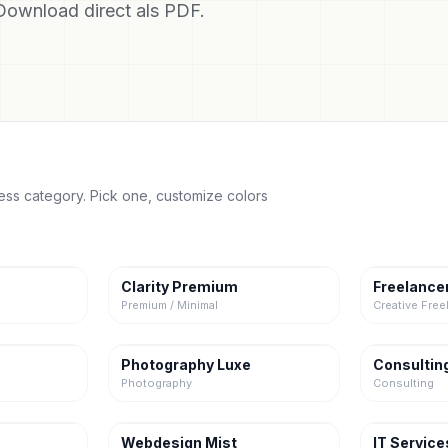
 Download direct als PDF.
ness category. Pick one, customize colors
Clarity Premium
Freelance
Premium / Minimal
Creative Free
Photography Luxe
Consulting
Photography
Consulting
Webdesign Mist
IT Service