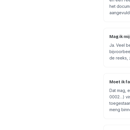
het docume
aangevulde
Mag ik mi
Ja. Veel b
bijvoorbee
de reeks, 
Moet ik f
Dat mag, 
0002…) vin
toegestaan
meng binne