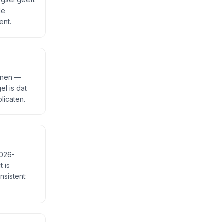
de
ent.
innen —
l is dat
licaten.
2026-
 is
nsistent: