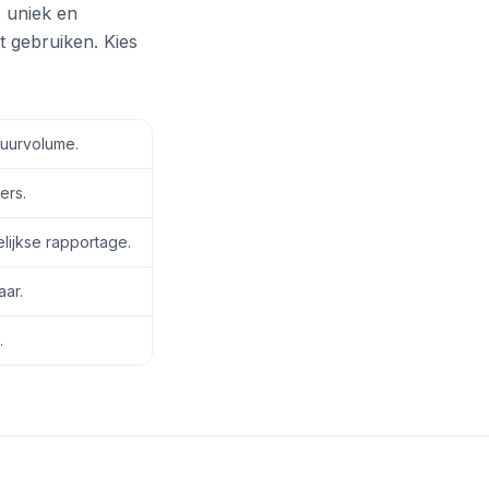
s uniek en
t gebruiken. Kies
tuurvolume.
ers.
lijkse rapportage.
aar.
.