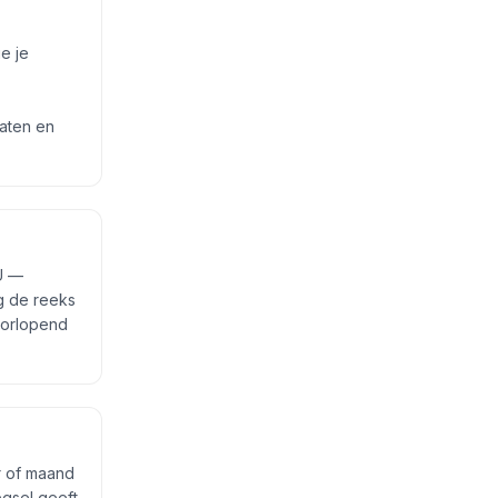
e je
gaten en
EU —
g de reeks
oorlopend
r of maand
gsel geeft