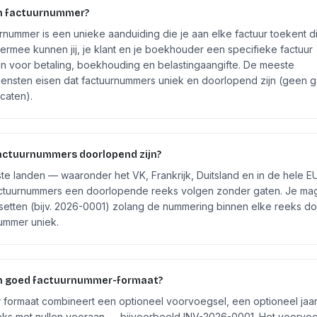
n factuurnummer?
rnummer is een unieke aanduiding die je aan elke factuur toekent di
Hiermee kunnen jij, je klant en je boekhouder een specifieke factuur
n voor betaling, boekhouding en belastingaangifte. De meeste
iensten eisen dat factuurnummers uniek en doorlopend zijn (geen 
caten).
ctuurnummers doorlopend zijn?
te landen — waaronder het VK, Frankrijk, Duitsland en in de hele 
ctuurnummers een doorlopende reeks volgen zonder gaten. Je ma
esetten (bijv. 2026-0001) zolang de nummering binnen elke reeks d
nummer uniek.
en goed factuurnummer-formaat?
 formaat combineert een optioneel voorvoegsel, een optioneel jaa
ks met nullen vooraan — bijvoorbeeld INV-2026-0001. Het voorvoe