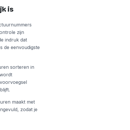
k is
 factuurnummers
ntrole zijn
e indruk dat
 is de eenvoudigste
ren sorteren in
 wordt
rvoorvoegsel
ijft.
cturen maakt met
ngevuld, zodat je