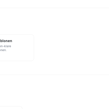
ablonen
en-klare
onen.