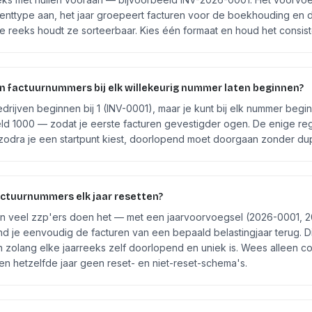
nttype aan, het jaar groepeert facturen voor de boekhouding en 
 reeks houdt ze sorteerbaar. Kies één formaat en houd het consist
jn factuurnummers bij elk willekeurig nummer laten beginnen?
edrijven beginnen bij 1 (INV-0001), maar je kunt bij elk nummer beg
ld 1000 — zodat je eerste facturen gevestigder ogen. De enige rege
zodra je een startpunt kiest, doorlopend moet doorgaan zonder dup
actuurnummers elk jaar resetten?
en veel zzp'ers doen het — met een jaarvoorvoegsel (2026-0001, 
d je eenvoudig de facturen van een bepaald belastingjaar terug. Dit
 zolang elke jaarreeks zelf doorlopend en uniek is. Wees alleen co
n hetzelfde jaar geen reset- en niet-reset-schema's.