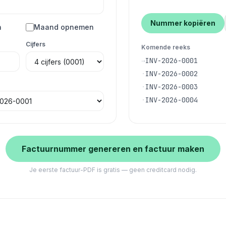
Nummer kopiëren
n
Maand opnemen
Cijfers
Komende reeks
→
INV-2026-0001
·
INV-2026-0002
·
INV-2026-0003
·
INV-2026-0004
Factuurnummer genereren en factuur maken
Je eerste factuur-PDF is gratis — geen creditcard nodig.