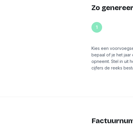
Zo generee
1
Kies je formaat
Kies een voorvoegse
bepaal of je het jaa
opneemt. Stel in uit 
cijfers de reeks best
Factuurnum