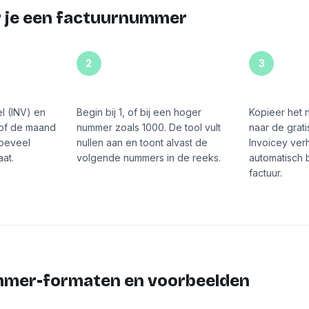
r je een factuurnummer
2
3
Stel het startnummer in
Kopieer en
l (INV) en
Begin bij 1, of bij een hoger
Kopieer het 
r of de maand
nummer zoals 1000. De tool vult
naar de grat
hoeveel
nullen aan en toont alvast de
Invoicey ver
aat.
volgende nummers in de reeks.
automatisch 
factuur.
mer-formaten en voorbeelden