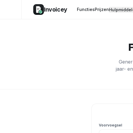
Invoicey
Functies
Prijzen
Hulpmiddel
Gener
jaar- e
Stel je fact
Voorvoegsel