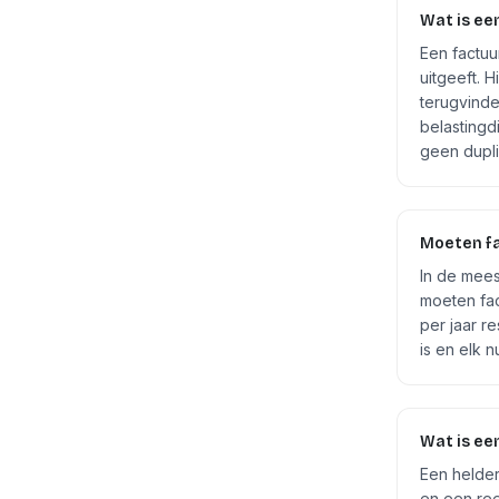
Wat is ee
Een factuu
uitgeeft. 
terugvinde
belastingd
geen dupli
Moeten fa
In de mees
moeten fa
per jaar r
is en elk 
Wat is e
Een helder
en een ree