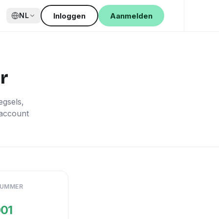
Inloggen
Aanmelden
NL
r
gsels,
 account
NUMMER
01