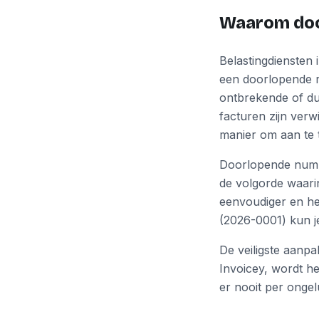
Waarom doo
Belastingdiensten 
een doorlopende r
ontbrekende of d
facturen zijn verw
manier om aan te to
Doorlopende numme
de volgorde waarin
eenvoudiger en he
(2026-0001) kun je 
De veiligste aanp
Invoicey, wordt h
er nooit per ongel