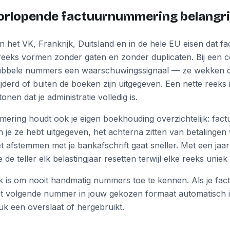
rlopende factuurnummering belangrij
in het VK, Frankrijk, Duitsland en in de hele EU eisen dat
eeks vormen zonder gaten en zonder duplicaten. Bij een co
ubbele nummers een waarschuwingssignaal — ze wekken d
ijderd of buiten de boeken zijn uitgegeven. Een nette reeks
nen dat je administratie volledig is.
ring houdt ook je eigen boekhouding overzichtelijk: factu
 je ze hebt uitgegeven, het achterna zitten van betalingen
t afstemmen met je bankafschrift gaat sneller. Met een jaa
de teller elk belastingjaar resetten terwijl elke reeks uniek bl
ak is om nooit handmatig nummers toe te kennen. Als je fa
et volgende nummer in jouw gekozen formaat automatisch i
uk een overslaat of hergebruikt.