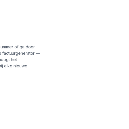
 maak de factuur
nummer of ga door
is factuurgenerator —
hoogt het
bij elke nieuwe