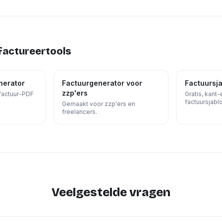
factureertools
nerator
Factuurgenerator voor
Factuursj
zzp'ers
factuur-PDF
Gratis, kant-
factuursjabl
Gemaakt voor zzp'ers en
freelancers.
Veelgestelde vragen