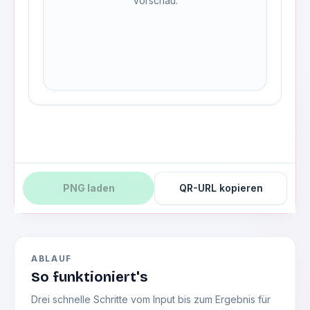
Vorschau.
Brauchen Sie professionelle Rechnungen?
Erstellen
PNG laden
QR-URL kopieren
Sie kostenlose Rechnungen mit Invoicey.
ABLAUF
So funktioniert's
Drei schnelle Schritte vom Input bis zum Ergebnis für