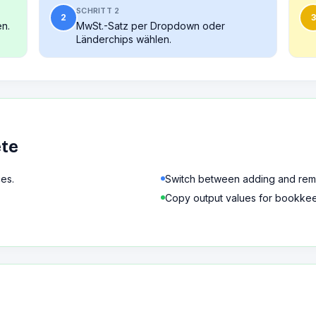
SCHRITT 2
2
3
n.
MwSt.-Satz per Dropdown oder
Länderchips wählen.
ete
ces.
Switch between adding and rem
Copy output values for bookkee