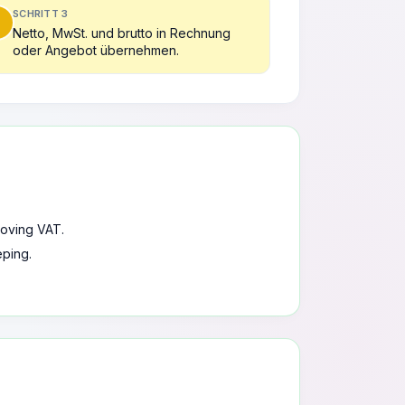
SCHRITT 3
Netto, MwSt. und brutto in Rechnung
oder Angebot übernehmen.
oving VAT.
ping.