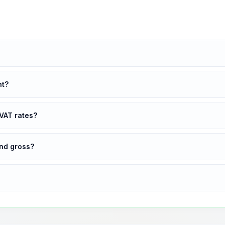
nt?
VAT rates?
and gross?