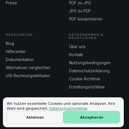
Preise
PDF zu JPG
JPG zu PDF
PDF komprimieren
RESSOURCEN
UNTERNEHMEN &
RECHTLICHES
Blog
Über uns
Hilfecenter
Kontakt
Dokumentation
Nutzungsbedingungen
Alternativen vergleichen
Datenschutzerklärung
USt-Rechnungsleitfaden
Cookie-Richtlinie
Erstattungsrichtlinie
Wir nutzen essentielle Cookies und optionale Analysen. Ihre
Wahl wird gespeichert.
Datenschutzrichtlinie
.
©
2026
Invoicey ·
Hergestellt in Europa
Ablehnen
Akzeptieren
DSGVO-bewusst
Sichere Zahlungen über Stripe
MwSt.-bereit