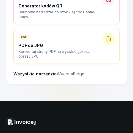
Generator kodów QR
Darmowe narzędzie do szybkiej codziennej
pracy.
PDF
PDF do JPG
Konwertuj strony PDF na wysokiej jakości
obrazy JPG.
Wszystkie narzędzia
Wycena
Bloga
Invoicey