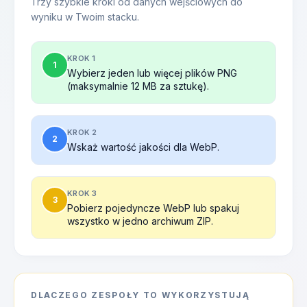
Trzy szybkie kroki od danych wejściowych do
wyniku w Twoim stacku.
KROK 1
1
Wybierz jeden lub więcej plików PNG
(maksymalnie 12 MB za sztukę).
KROK 2
2
Wskaż wartość jakości dla WebP.
KROK 3
3
Pobierz pojedyncze WebP lub spakuj
wszystko w jedno archiwum ZIP.
DLACZEGO ZESPOŁY TO WYKORZYSTUJĄ