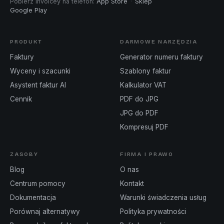
Pobierz Invoicey na telefon
:
App Store
·
Sklep
Google Play
PRODUKT
DARMOWE NARZĘDZIA
Faktury
Generator numeru faktury
Wyceny i szacunki
Szablony faktur
Asystent faktur AI
Kalkulator VAT
Cennik
PDF do JPG
JPG do PDF
Kompresuj PDF
ZASOBY
FIRMA I PRAWO
Blog
O nas
Centrum pomocy
Kontakt
Dokumentacja
Warunki świadczenia usług
Porównaj alternatywy
Polityka prywatności