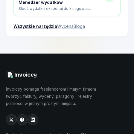
Menedżer wydatków
Śledź wydatki i eksportuj do księgowości.
Wszystkie narzędzia
Wycena
Bloga
Invoicey
Invoicey pomaga freelancerom i małym firmom
tworzyć faktury, wyceny, paragony i rejestry
płatności w jednym prostym miejscu.