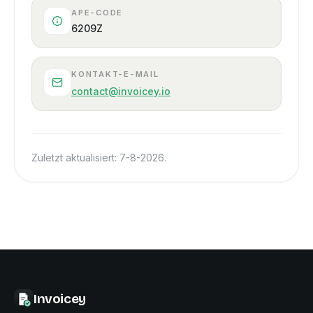
APE-CODE
6209Z
KONTAKT-E-MAIL
contact@invoicey.io
Zuletzt aktualisiert
:
7-8-2026
.
Invoicey