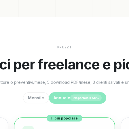
PREZZI
ci per freelance e p
fatture o preventivi/mese, 5 download PDF/mese, 3 clienti salvati e un
Mensile
Annuale
Risparmia il 50%
Il più popolare