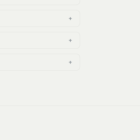
+
+
+