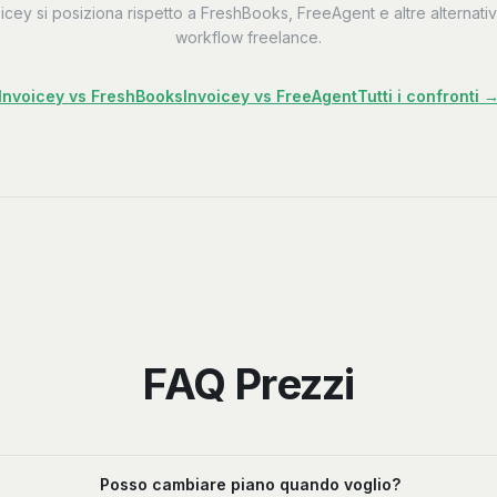
cey si posiziona rispetto a FreshBooks, FreeAgent e altre alternati
workflow freelance.
Invoicey vs FreshBooks
Invoicey vs FreeAgent
Tutti i confronti 
FAQ Prezzi
Posso cambiare piano quando voglio?