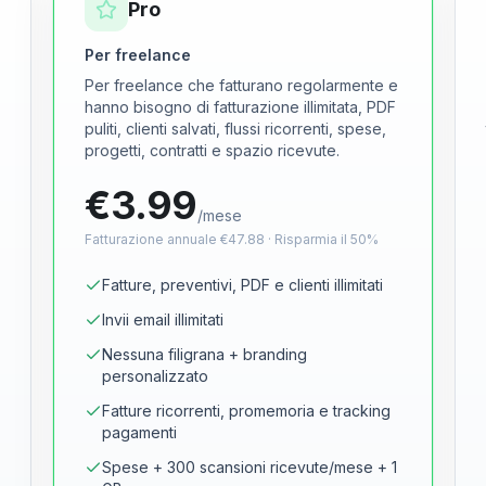
Pro
Per freelance
Per freelance che fatturano regolarmente e
hanno bisogno di fatturazione illimitata, PDF
puliti, clienti salvati, flussi ricorrenti, spese,
progetti, contratti e spazio ricevute.
€
3.99
/mese
Fatturazione annuale
€
47.88
·
Risparmia il 50%
Fatture, preventivi, PDF e clienti illimitati
Invii email illimitati
Nessuna filigrana + branding
personalizzato
Fatture ricorrenti, promemoria e tracking
pagamenti
Spese + 300 scansioni ricevute/mese + 1