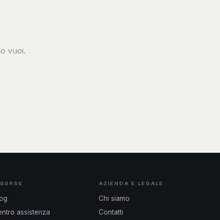
o vuoi.
ISORSE
AZIENDA E LEGALE
log
Chi siamo
ntro assistenza
Contatti