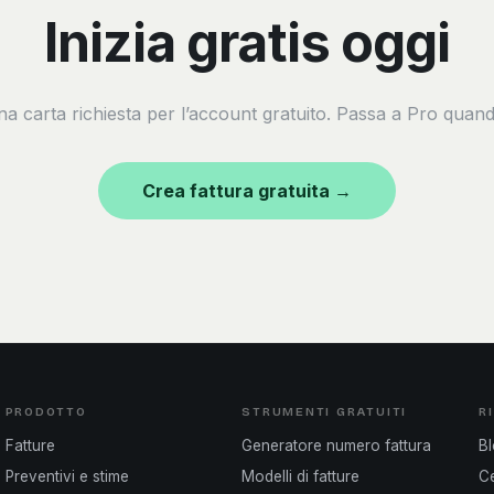
Inizia gratis oggi
a carta richiesta per l’account gratuito. Passa a Pro quand
Crea fattura gratuita →
PRODOTTO
STRUMENTI GRATUITI
R
Fatture
Generatore numero fattura
B
Preventivi e stime
Modelli di fatture
Ce