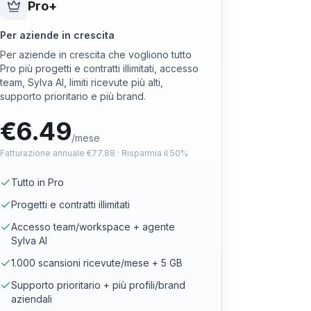
Pro+
Per aziende in crescita
Per aziende in crescita che vogliono tutto
Pro più progetti e contratti illimitati, accesso
team, Sylva AI, limiti ricevute più alti,
supporto prioritario e più brand.
€
6.49
/mese
Fatturazione annuale
€
77.88
·
Risparmia il 50%
Tutto in Pro
Progetti e contratti illimitati
Accesso team/workspace + agente
Sylva AI
1.000 scansioni ricevute/mese + 5 GB
Supporto prioritario + più profili/brand
aziendali