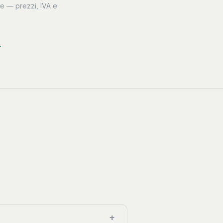
ve — prezzi, IVA e
→
+