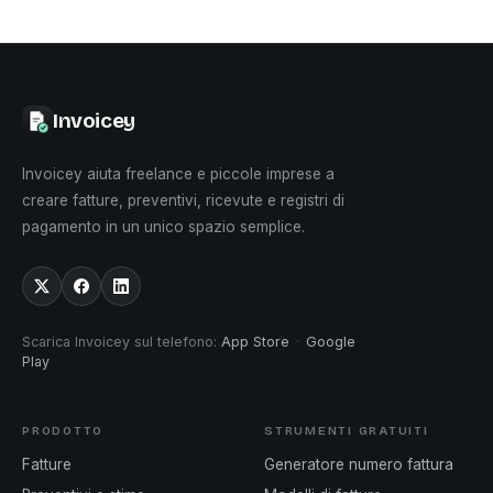
Invoicey
Invoicey aiuta freelance e piccole imprese a
creare fatture, preventivi, ricevute e registri di
pagamento in un unico spazio semplice.
Scarica Invoicey sul telefono
:
App Store
·
Google
Play
PRODOTTO
STRUMENTI GRATUITI
Fatture
Generatore numero fattura