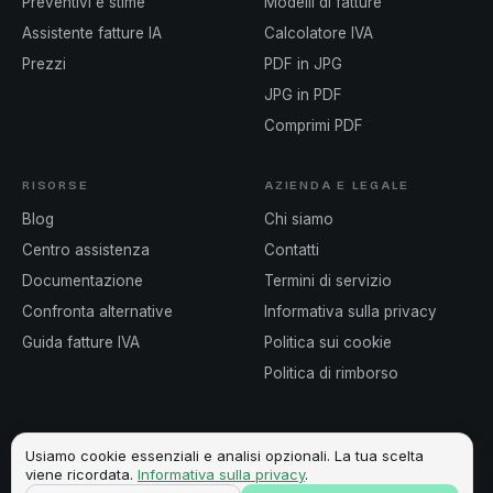
Preventivi e stime
Modelli di fatture
Assistente fatture IA
Calcolatore IVA
Prezzi
PDF in JPG
JPG in PDF
Comprimi PDF
RISORSE
AZIENDA E LEGALE
Blog
Chi siamo
Centro assistenza
Contatti
Documentazione
Termini di servizio
Confronta alternative
Informativa sulla privacy
Guida fatture IVA
Politica sui cookie
Politica di rimborso
Usiamo cookie essenziali e analisi opzionali. La tua scelta
viene ricordata.
Informativa sulla privacy
.
©
2026
Invoicey ·
Prodotto in Europa