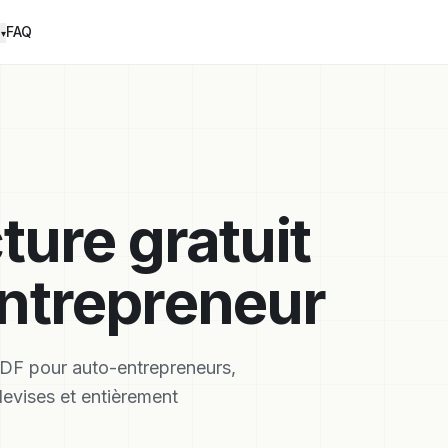
FAQ
s
▾
ture gratuit
ntrepreneur
PDF pour auto-entrepreneurs,
evises et entièrement