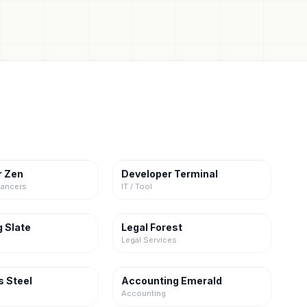
r Zen
Developer Terminal
lancers
IT / Tool
 Slate
Legal Forest
Legal Services
s Steel
Accounting Emerald
Accounting