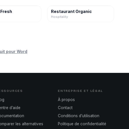
 Fresh
Restaurant Organic
Hospitality
uit pour Word
ESSOURCES
ENTREPRISE ET LÉGAL
log
À propos
ntre d’aide
Contact
ocumentation
Conditions d’utilisation
mparer les alternatives
Politique de confidentialité