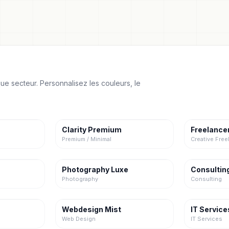
e secteur. Personnalisez les couleurs, le
Clarity Premium
Freelance
Premium / Minimal
Creative Free
Photography Luxe
Consulting
Photography
Consulting
Webdesign Mist
IT Service
Web Design
IT Services