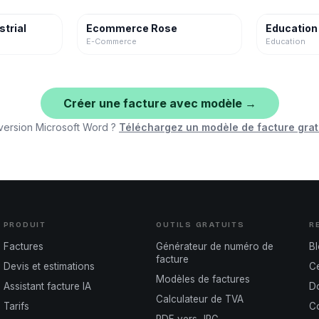
strial
Ecommerce Rose
Education
E-Commerce
Education
Créer une facture avec modèle →
version Microsoft Word ?
Téléchargez un modèle de facture grat
PRODUIT
OUTILS GRATUITS
R
Factures
Générateur de numéro de
B
facture
Devis et estimations
Ce
Modèles de factures
Assistant facture IA
D
Calculateur de TVA
Tarifs
Co