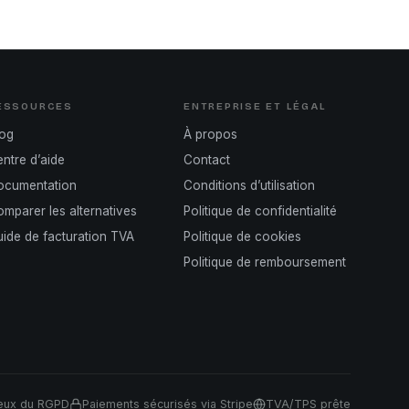
ESSOURCES
ENTREPRISE ET LÉGAL
log
À propos
ntre d’aide
Contact
ocumentation
Conditions d’utilisation
mparer les alternatives
Politique de confidentialité
ide de facturation TVA
Politique de cookies
Politique de remboursement
eux du RGPD
Paiements sécurisés via Stripe
TVA/TPS prête