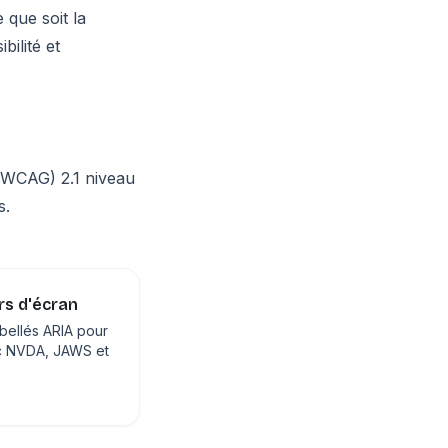
 que soit la
bilité et
 (WCAG) 2.1 niveau
s.
rs d'écran
bellés ARIA pour
ec NVDA, JAWS et