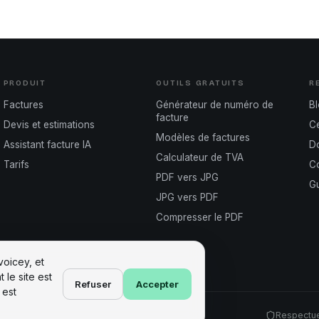
PRODUIT
OUTILS GRATUITS
R
Factures
Générateur de numéro de
B
facture
Devis et estimations
Ce
Modèles de factures
Assistant facture IA
D
Calculateur de TVA
Tarifs
Co
PDF vers JPG
Gu
JPG vers PDF
Compresser le PDF
voicey, et
le site est
Refuser
Accepter
 est
Respectu