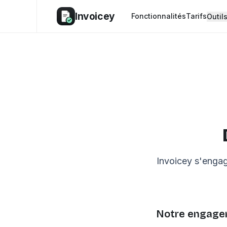
Invoicey
Fonctionnalités
Tarifs
Outil
Invoicey s'engag
Notre engag