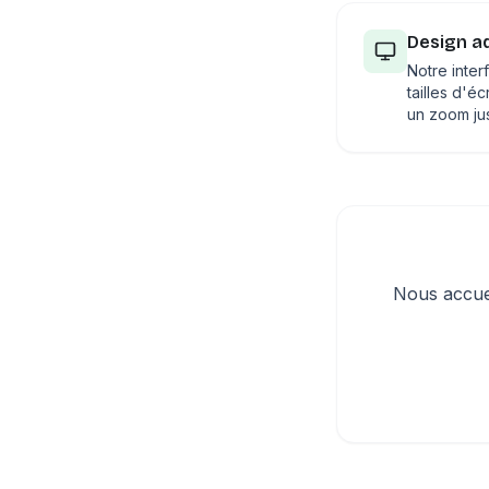
Design a
Notre inter
tailles d'é
un zoom ju
Nous accuei