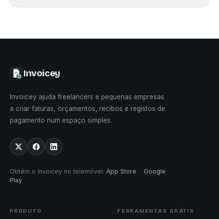
Invoicey
Invoicey ajuda freelancers e pequenas empresas
a criar faturas, orçamentos, recibos e registos de
pagamento num espaço simples.
Obtém o Invoicey no telemóvel
:
App Store
·
Google
Play
PRODUTO
FERRAMENTAS GRÁTIS