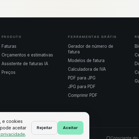
PRODUTO
FERRAMENTAS GRÁTIS
R
Faturas
Gerador de número de
B
fatura
Orçamentos e estimativas
Ce
Modelos de fatura
Assistente de faturas IA
D
Calculadora de IVA
Preços
Co
PDF para JPG
Gu
JPG para PDF
Comprimir PDF
, e cookies
 pode aceitar
Rejeitar
Aceitar
e privacidade
.
Consciente do