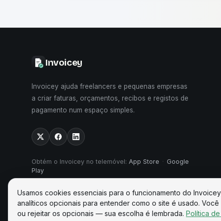
Invoicey
Invoicey ajuda freelancers e pequenas empresas
a criar faturas, orçamentos, recibos e registos de
pagamento num espaço simples.
Obtém o Invoicey no telemóvel
:
App Store
·
Google
Play
Usamos cookies essenciais para o funcionamento do Invoicey
analíticos opcionais para entender como o site é usado. Você
ou rejeitar os opcionais — sua escolha é lembrada.
Política d
©
2026
Invoicey ·
Feito na Europa