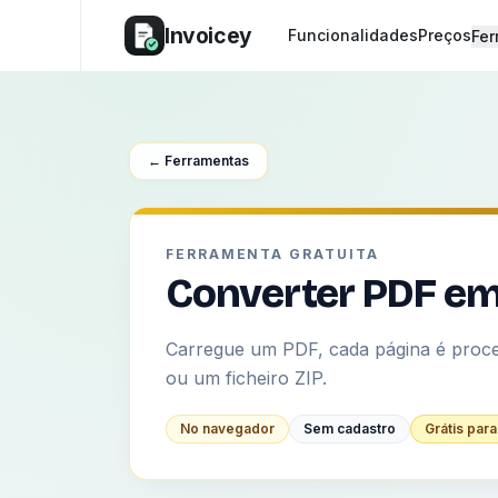
Invoicey
Funcionalidades
Preços
Fer
← Ferramentas
FERRAMENTA GRATUITA
Converter PDF em 
Carregue um PDF, cada página é proce
ou um ficheiro ZIP.
No navegador
Sem cadastro
Grátis par