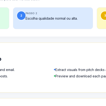
PASSO 2
2
3
Escolha qualidade normal ou alta.
o
and email.
Extract visuals from pitch decks 
osts.
Preview and download each pag