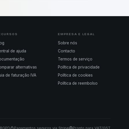
ECURSOS
EMPRESA E LEGAL
log
Sobre nós
ntral de ajuda
Contacto
ocumentação
Termos de serviço
mparar alternativas
Política de privacidade
ia de faturação IVA
Política de cookies
Política de reembolso
 RGPD
Pagamentos seguros via Stripe
Pronto para VAT/GST