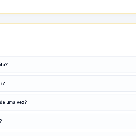
ito?
or?
 de uma vez?
?