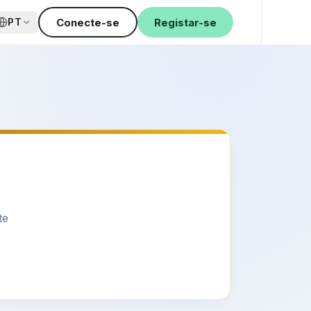
Conecte-se
Registar-se
PT
te