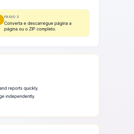
PASSO 3
Converta e descarregue página a
página ou o ZIP completo.
and reports quickly.
e independently.